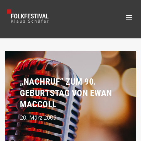
„NACHRUF“ ZUM 90.
GEBURTSTAG VON EWAN
MACCOLL
20. März 2005